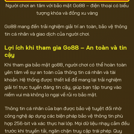
Người chơi an tâm với bảo mật Go88 – điện thoại có biểu
tượng khóa và đồng xu vàng
Go88 mang đến trải nghiệm giải trí an toàn, bảo vệ thông
tin cá nhân và giao dịch của người chơi.
Lợi ích khi tham gia Go88 – An toàn và tin
cậy
Khi tham gia bảo mật go88, người chơi có thể hoàn toàn
yên tâm về sự an toàn của thông tin cá nhân và tài
khoản. Hệ thống được thiết kế để mang lại trải nghiệm
giải trí trực tuyến đáng tin cậy, giúp bạn tập trung vào
niềm vui mà không lo ngại về rủi ro bảo mật.
Thông tin cá nhân của bạn được bảo vệ tuyệt đối nhờ
công nghệ áp dụng các biện pháp bảo vệ thông tin phù
hợp 256-bit và xác thực hai lớp. Mọi dữ liệu nhạy cảm đều
trước khi truyền tải, ngăn chặn truy cập trái phép. Quy