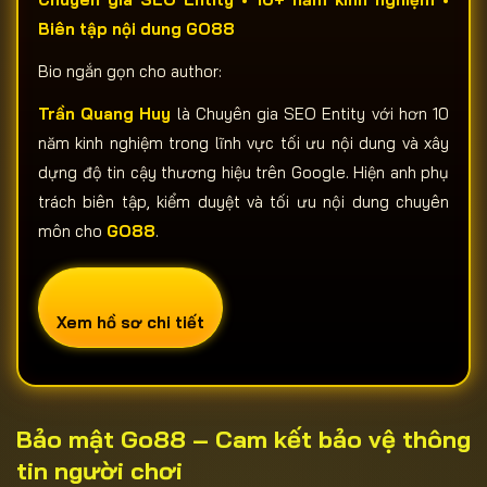
Biên tập nội dung GO88
Bio ngắn gọn cho author:
Trần Quang Huy
là Chuyên gia SEO Entity với hơn 10
năm kinh nghiệm trong lĩnh vực tối ưu nội dung và xây
dựng độ tin cậy thương hiệu trên Google. Hiện anh phụ
trách biên tập, kiểm duyệt và tối ưu nội dung chuyên
môn cho
GO88
.
Xem hồ sơ chi tiết
Bảo mật Go88 – Cam kết bảo vệ thông
tin người chơi