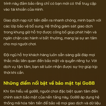
trình này đảm bảo rằng chỉ có bạn mới có thể truy cập
vào tài khoản của mình.
Giao dịch nạp rút tiền diễn ra nhanh chóng, minh bạch với
các lớp bảo vệ bổ sung. Hệ thống giám sát giao dịch
trong khung giờ hỗ trợ được công bố giúp phát hiện và
ngăn chặn các hành vi bất thường, mang lại sự an tâm
cho mọi người chơi.
Đội ngũ hỗ trợ khách hàng luôn sẵn sàng giải đáp mọi
thắc mắc liên quan đến bảo mật và quyền riêng tư. Với
dịch vụ tận tâm, bạn sẽ luôn nhận được sự trợ giúp kịp
thời khi cần.
Những điểm nổi bật về bảo mật tại Go88
Khi tìm hiểu về go88, người chơi đặc biệt quan tâm đến
chính sách bảo mật của nền tảng này. Go88 áp dụng hệ
thống mã hóa tiên tiến để bảo vệ mọi giao dịch và dữ liệu