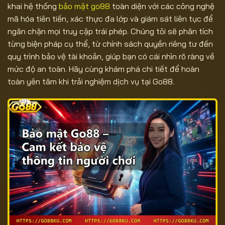
khai hệ thống
bảo mật go88
toàn diện với các công nghệ
mã hóa tiên tiến, xác thực đa lớp và giám sát liên tục để
ngăn chặn mọi truy cập trái phép. Chúng tôi sẽ phân tích
từng biện pháp cụ thể, từ chính sách quyền riêng tư đến
quy trình bảo vệ tài khoản, giúp bạn có cái nhìn rõ ràng về
mức độ an toàn. Hãy cùng khám phá chi tiết để hoàn
toàn yên tâm khi trải nghiệm dịch vụ tại Go88.