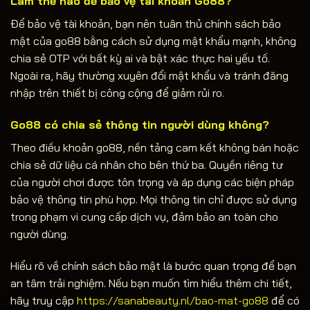
Làm thế nào để bảo vệ tài khoản Go88?
Để bảo vệ tài khoản, bạn nên tuân thủ chính sách bảo
mật của go88 bằng cách sử dụng mật khẩu mạnh, không
chia sẻ OTP với bất kỳ ai và bật xác thực hai yếu tố.
Ngoài ra, hãy thường xuyên đổi mật khẩu và tránh đăng
nhập trên thiết bị công cộng để giảm rủi ro.
Go88 có chia sẻ thông tin người dùng không?
Theo điều khoản go88, nền tảng cam kết không bán hoặc
chia sẻ dữ liệu cá nhân cho bên thứ ba. Quyền riêng tư
của người chơi được tôn trọng và áp dụng các biện pháp
bảo vệ thông tin phù hợp. Mọi thông tin chỉ được sử dụng
trong phạm vi cung cấp dịch vụ, đảm bảo an toàn cho
người dùng.
Hiểu rõ về chính sách bảo mật là bước quan trọng để bạn
an tâm trải nghiệm. Nếu bạn muốn tìm hiểu thêm chi tiết,
hãy truy cập
https://sanabeauty.nl/bao-mat-go88
để có