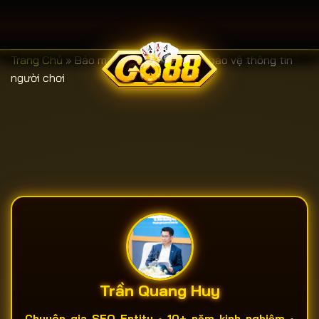
Bỏ
qua
nội
Trang Chủ
»
Bảo mật Go88 – Cam kết bảo vệ thông tin
dung
người chơi
Trần Quang Huy
Chuyên gia SEO Entity • 10+ năm kinh nghiệm •