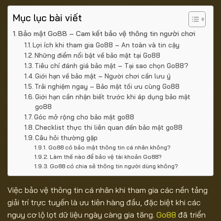
Mục lục bài viết
Bảo mật Go88 – Cam kết bảo vệ thông tin người chơi
Lợi ích khi tham gia Go88 – An toàn và tin cậy
Những điểm nổi bật về bảo mật tại Go88
Tiêu chí đánh giá bảo mật – Tại sao chọn Go88?
Giới hạn về bảo mật – Người chơi cần lưu ý
Trải nghiệm ngay – Bảo mật tối ưu cùng Go88
Giới hạn cần nhận biết trước khi áp dụng bảo mật
go88
Góc mở rộng cho bảo mật go88
Checklist thực thi liên quan đến bảo mật go88
Câu hỏi thường gặp
Go88 có bảo mật thông tin cá nhân không?
Làm thế nào để bảo vệ tài khoản Go88?
Go88 có chia sẻ thông tin người dùng không?
Việc bảo vệ thông tin cá nhân khi tham gia các nền tảng
giải trí trực tuyến là ưu tiên hàng đầu, đặc biệt khi các
nguy cơ lộ lọt dữ liệu ngày càng gia tăng.
Go88
đã triển