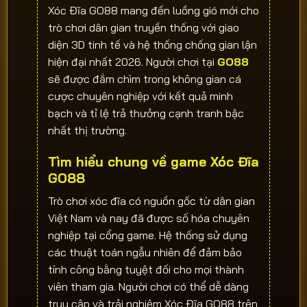
Xóc Đĩa GO88 mang đến luồng gió mới cho
trò chơi dân gian truyền thống với giao
diện 3D tinh tế và hệ thống chống gian lận
hiện đại nhất 2026. Người chơi tại
GO88
sẽ được đắm chìm trong không gian cá
cược chuyên nghiệp với kết quả minh
bạch và tỉ lệ trả thưởng cạnh tranh bậc
nhất thị trường.
Tìm hiểu chung về game Xóc Đĩa
GO88
Trò chơi xóc đĩa có nguồn gốc từ dân gian
Việt Nam và nay đã được số hóa chuyên
nghiệp tại cổng game. Hệ thống sử dụng
các thuật toán ngẫu nhiên để đảm bảo
tính công bằng tuyệt đối cho mọi thành
viên tham gia. Người chơi có thể dễ dàng
truy cập và trải nghiệm Xóc Đĩa GO88 trên