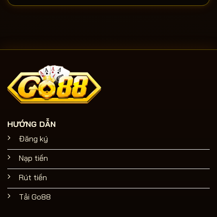
Cược 4
Cả 4 quân vị đều
1 : 12
đỏ
màu đỏ
Cược 4
Cả 4 quân vị đều
1 : 12
trắng
màu trắng
Cách tính toán xác suất thắng
Việc theo dõi bảng lịch sử kết quả là
phương pháp giúp người chơi tìm ra quy
luật xuất hiện của các mặt. Nhiều cao thủ
thường áp dụng chiến thuật soi cầu để dự
HƯỚNG DẪN
đoán ván tiếp theo sẽ về Chẵn hay về Lẻ.
Đăng ký
Hiểu rõ xác suất giúp bạn quản lý vốn tốt
Nạp tiền
hơn khi tham gia Xóc Đĩa GO88 mỗi ngày.
Rút tiền
Lợi thế hấp dẫn khi chơi Xóc
Đĩa GO88
Tải Go88
Không phải ngẫu nhiên mà tựa game này