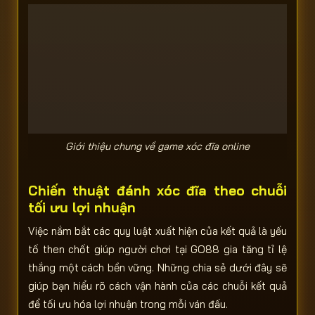
Giới thiệu chung về game xóc đĩa online
Chiến thuật đánh xóc đĩa theo chuỗi
tối ưu lợi nhuận
Việc nắm bắt các quy luật xuất hiện của kết quả là yếu
tố then chốt giúp người chơi tại GO88 gia tăng tỉ lệ
thắng một cách bền vững. Những chia sẻ dưới đây sẽ
giúp bạn hiểu rõ cách vận hành của các chuỗi kết quả
để tối ưu hóa lợi nhuận trong mỗi ván đấu.