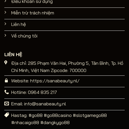
Điều khoản sử dụng
Miễn trừ trách nhiệm
Liên hệ
Về chúng tôi
LIÊN HỆ
Địa chỉ: 285 Phạm Văn Hai, Phường 5, Tân Bình, Tp. Hồ
Chí Minh, Việt Nam Zipcode: 700000
Website: https://sanabeauty.nl/
Hotline: 0964 835 217
Email:
info@sanabeauty.nl
Hastag: #go88 #go88casino #slotgamego88
#nhacaigo88 #dangkygo88