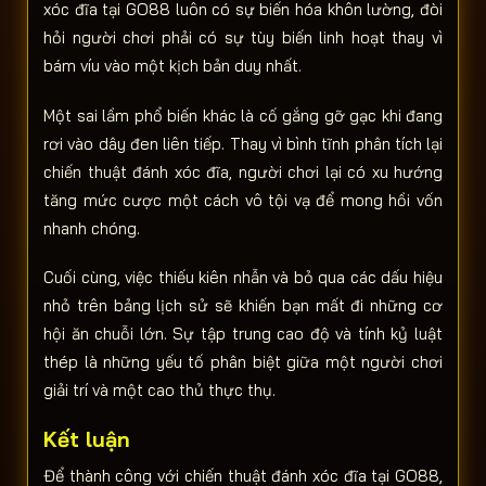
xóc đĩa tại GO88 luôn có sự biến hóa khôn lường, đòi
hỏi người chơi phải có sự tùy biến linh hoạt thay vì
bám víu vào một kịch bản duy nhất.
Một sai lầm phổ biến khác là cố gắng gỡ gạc khi đang
rơi vào dây đen liên tiếp. Thay vì bình tĩnh phân tích lại
chiến thuật đánh xóc đĩa, người chơi lại có xu hướng
tăng mức cược một cách vô tội vạ để mong hồi vốn
nhanh chóng.
Cuối cùng, việc thiếu kiên nhẫn và bỏ qua các dấu hiệu
nhỏ trên bảng lịch sử sẽ khiến bạn mất đi những cơ
hội ăn chuỗi lớn. Sự tập trung cao độ và tính kỷ luật
thép là những yếu tố phân biệt giữa một người chơi
giải trí và một cao thủ thực thụ.
Kết luận
Để thành công với chiến thuật đánh xóc đĩa tại GO88,