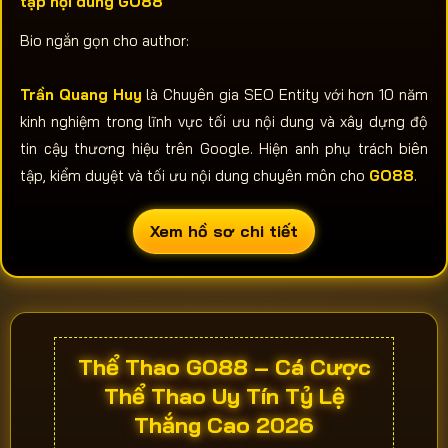
tập nội dung GO88
Bio ngắn gọn cho author:
Trần Quang Huy
là Chuyên gia SEO Entity với hơn 10 năm
kinh nghiệm trong lĩnh vực tối ưu nội dung và xây dựng độ
tin cậy thương hiệu trên Google. Hiện anh phụ trách biên
tập, kiểm duyệt và tối ưu nội dung chuyên môn cho
GO88
.
Xem hồ sơ chi tiết
Thể Thao GO88 – Cá Cược
Thể Thao Uy Tín Tỷ Lệ
Thắng Cao 2026