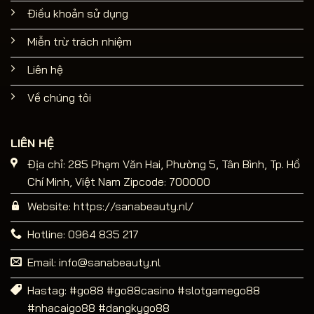
Điều khoản sử dụng
người chơi không bị mỏi mắt khi tham gia
giải trí tại Thể Thao GO88 trong một
Miễn trừ trách nhiệm
khoảng thời gian dài liên tục.
Liên hệ
Công nghệ bảo mật thông tin an toàn
Về chúng tôi
Bảo mật là yếu tố hàng đầu được hệ
thống quan tâm nhằm bảo vệ quyền lợi và
sự riêng tư tuyệt đối cho mọi thành viên
LIÊN HỆ
tham gia cược. Mọi dữ liệu cá nhân và lịch
Địa chỉ: 285 Phạm Văn Hai, Phường 5, Tân Bình, Tp. Hồ
sử giao dịch đều được mã hóa bằng công
Chí Minh, Việt Nam Zipcode: 700000
nghệ tiên tiến nhất để ngăn chặn mọi sự
Website: https://sanabeauty.nl/
xâm nhập. Người chơi có thể hoàn toàn
yên tâm thực hiện các giao dịch tài chính
Hotline: 0964 835 217
mà không phải lo lắng về việc bị rò rỉ thông
Email:
info@sanabeauty.nl
tin ra bên ngoài.
Hastag: #go88 #go88casino #slotgamego88
Đa dạng hình thức đặt cược
#nhacaigo88 #dangkygo88