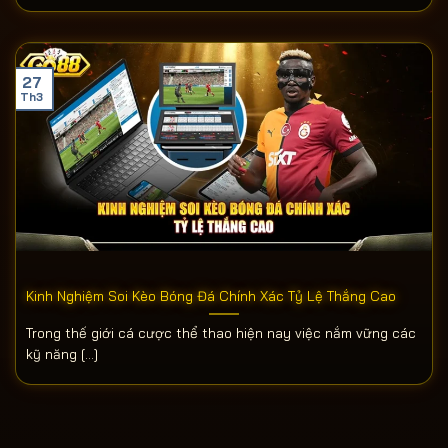
từ sự ngẫu nhiên mà nhờ vào những nỗ
lực cải tiến không ngừng nghỉ về chất
lượng dịch vụ. Dưới đây là những giá trị
27
cốt lõi làm nên tên tuổi của sảnh chơi này
Th3
trên thị trường cá cược trực tuyến hiện
nay.
Kinh Nghiệm Soi Kèo Bóng Đá Chính Xác Tỷ Lệ Thắng Cao
Trong thế giới cá cược thể thao hiện nay việc nắm vững các
Điểm mạnh nổi bật khi chơi Thể thao GO88
kỹ năng [...]
Tỷ lệ trả thưởng cạnh tranh
Một trong những lý do khiến cược thủ lựa