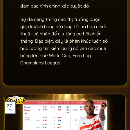
đảm bảo tính chính xác tuyệt đối.
Sự đa dạng trong các thị trường cược
giúp khách hàng dễ dàng tối ưu hóa chiến
thuật cá nhân để gia tăng cơ hội chiến
thắng. Đặc biệt, đây là phân khúc luôn sở
hữu lượng tìm kiếm bùng nổ vào các mùa
bóng lớn như World Cup, Euro hay
Champions League.
27
Th3
Khái quát chung về sảnh Thể thao GO88