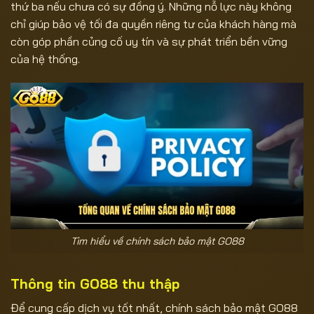
thứ ba nếu chưa có sự đồng ý. Những nỗ lực này không
chỉ giúp bảo vệ tối đa quyền riêng tư của khách hàng mà
còn góp phần củng cố uy tín và sự phát triển bền vững
của hệ thống.
Tìm hiểu về chính sách bảo mật GO88
Thông tin GO88 thu thập
Để cung cấp dịch vụ tốt nhất, chính sách bảo mật GO88