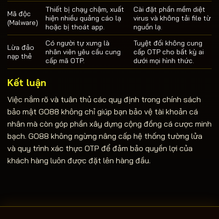
Thiết bị chạy chậm, xuất
Cài đặt phần mềm diệt
Mã độc
hiện nhiều quảng cáo lạ
virus và không tải file từ
(Malware)
hoặc bị thoát app.
nguồn lạ.
Có người tự xưng là
Tuyệt đối không cung
Lừa đảo
nhân viên yêu cầu cung
cấp OTP cho bất kỳ ai
nạp thẻ
cấp mã OTP.
dưới mọi hình thức.
Kết luận
Việc nắm rõ và tuân thủ các quy định trong chính sách
bảo mật GO88 không chỉ giúp bạn bảo vệ tài khoản cá
nhân mà còn góp phần xây dựng cộng đồng cá cược minh
bạch. GO88 không ngừng nâng cấp hệ thống tường lửa
và quy trình xác thực OTP để đảm bảo quyền lợi của
khách hàng luôn được đặt lên hàng đầu.