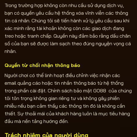
Trong trường hợp không còn nhu cầu sử dụng dịch vụ,
bạn có quyền yêu cầu hệ thống xóa vĩnh viễn các thông
tin cá nhân. Chúng tôi sẽ tiến hành xử lý yêu cầu sau khi
xác minh rằng tài khoản không còn các giao dịch đang
treo hoặc tranh chấp. Quyền này đảm bảo rằng dấu chân
số của bạn sẽ được làm sạch theo đúng nguyện vọng cá
nhân.
Quyền từ chối nhận thông báo
Người chơi có thể linh hoạt điều chỉnh việc nhận các
email quảng cáo hoặc tin nhắn thông báo từ hệ thống
trong phần cài đặt. Chính sách bảo mật GO88 của chúng
tôi tôn trọng không gian riêng tư và không gây phiền
nhiễu nếu bạn cảm thấy các thông tin đó là không cần
thiết. Sự thoải mái của khách hàng luôn là mục tiêu hàng
đầu mà nền tảng hướng đến.
Trách nhiệm của người dùng