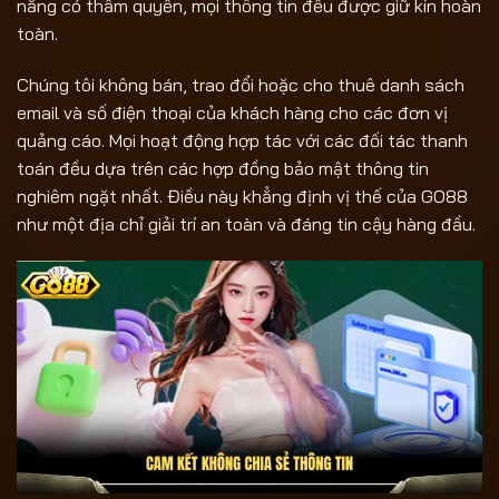
năng có thẩm quyền, mọi thông tin đều được giữ kín hoàn
toàn.
Chúng tôi không bán, trao đổi hoặc cho thuê danh sách
email và số điện thoại của khách hàng cho các đơn vị
quảng cáo. Mọi hoạt động hợp tác với các đối tác thanh
toán đều dựa trên các hợp đồng bảo mật thông tin
nghiêm ngặt nhất. Điều này khẳng định vị thế của GO88
như một địa chỉ giải trí an toàn và đáng tin cậy hàng đầu.