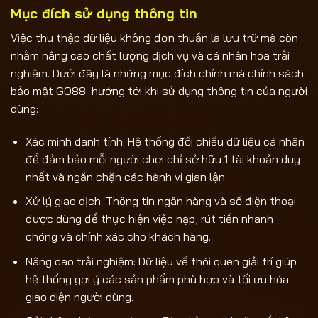
Mục đích sử dụng thông tin
Việc thu thập dữ liệu không đơn thuần là lưu trữ mà còn
nhằm nâng cao chất lượng dịch vụ và cá nhân hóa trải
nghiệm. Dưới đây là những mục đích chính mà chính sách
bảo mật GO88 hướng tới khi sử dụng thông tin của người
dùng:
Xác minh danh tính: Hệ thống đối chiếu dữ liệu cá nhân
để đảm bảo mỗi người chơi chỉ sở hữu 1 tài khoản duy
nhất và ngăn chặn các hành vi gian lận.
Xử lý giao dịch: Thông tin ngân hàng và số điện thoại
được dùng để thực hiện việc nạp, rút tiền nhanh
chóng và chính xác cho khách hàng.
Nâng cao trải nghiệm: Dữ liệu về thói quen giải trí giúp
hệ thống gợi ý các sản phẩm phù hợp và tối ưu hóa
giao diện người dùng.