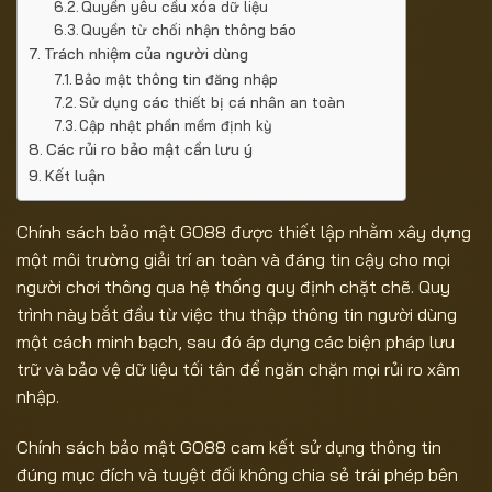
Quyền yêu cầu xóa dữ liệu
Quyền từ chối nhận thông báo
Trách nhiệm của người dùng
Bảo mật thông tin đăng nhập
Sử dụng các thiết bị cá nhân an toàn
Cập nhật phần mềm định kỳ
Các rủi ro bảo mật cần lưu ý
Kết luận
Chính sách bảo mật GO88 được thiết lập nhằm xây dựng
một môi trường giải trí an toàn và đáng tin cậy cho mọi
người chơi thông qua hệ thống quy định chặt chẽ. Quy
trình này bắt đầu từ việc thu thập thông tin người dùng
một cách minh bạch, sau đó áp dụng các biện pháp lưu
trữ và bảo vệ dữ liệu tối tân để ngăn chặn mọi rủi ro xâm
nhập.
Chính sách bảo mật GO88 cam kết sử dụng thông tin
đúng mục đích và tuyệt đối không chia sẻ trái phép bên