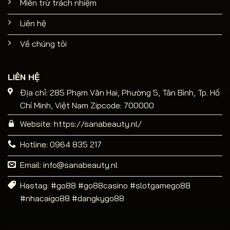
Miễn trừ trách nhiệm
Liên hệ
Về chúng tôi
LIÊN HỆ
Địa chỉ: 285 Phạm Văn Hai, Phường 5, Tân Bình, Tp. Hồ
Chí Minh, Việt Nam Zipcode: 700000
Website: https://sanabeauty.nl/
Hotline: 0964 835 217
Email:
info@sanabeauty.nl
Hastag: #go88 #go88casino #slotgamego88
#nhacaigo88 #dangkygo88