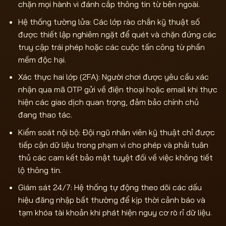
chặn mọi hành vi đánh cắp thông tin từ bên ngoài.
Hệ thống tường lửa: Các lớp rào chắn kỹ thuật số
được thiết lập nghiêm ngặt để quét và chặn đứng các
truy cập trái phép hoặc các cuộc tấn công từ phần
mềm độc hại.
Xác thực hai lớp (2FA): Người chơi được yêu cầu xác
nhận qua mã OTP gửi về điện thoại hoặc email khi thực
hiện các giao dịch quan trọng, đảm bảo chính chủ
đang thao tác.
Kiểm soát nội bộ: Đội ngũ nhân viên kỹ thuật chỉ được
tiếp cận dữ liệu trong phạm vi cho phép và phải tuân
thủ các cam kết bảo mật tuyệt đối về việc không tiết
lộ thông tin.
Giám sát 24/7: Hệ thống tự động theo dõi các dấu
hiệu đăng nhập bất thường để kịp thời cảnh báo và
tạm khóa tài khoản khi phát hiện nguy cơ rò rỉ dữ liệu.