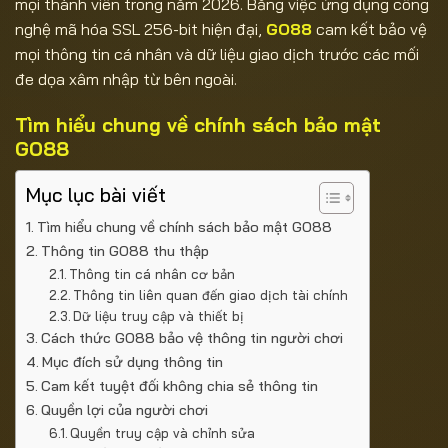
mọi thành viên trong năm 2026. Bằng việc ứng dụng công
nghệ mã hóa SSL 256-bit hiện đại,
GO88
cam kết bảo vệ
mọi thông tin cá nhân và dữ liệu giao dịch trước các mối
đe dọa xâm nhập từ bên ngoài.
Tìm hiểu chung về chính sách bảo mật
GO88
Mục lục bài viết
Tìm hiểu chung về chính sách bảo mật GO88
Thông tin GO88 thu thập
Thông tin cá nhân cơ bản
Thông tin liên quan đến giao dịch tài chính
Dữ liệu truy cập và thiết bị
Cách thức GO88 bảo vệ thông tin người chơi
Mục đích sử dụng thông tin
Cam kết tuyệt đối không chia sẻ thông tin
Quyền lợi của người chơi
Quyền truy cập và chỉnh sửa