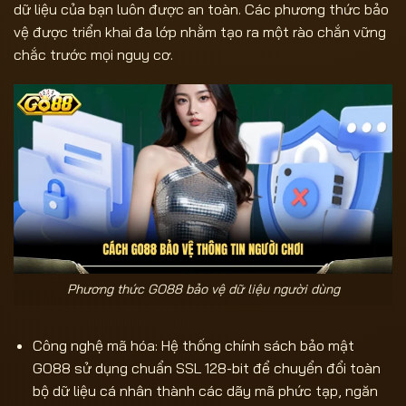
dữ liệu của bạn luôn được an toàn. Các phương thức bảo
vệ được triển khai đa lớp nhằm tạo ra một rào chắn vững
chắc trước mọi nguy cơ.
Phương thức GO88 bảo vệ dữ liệu người dùng
Công nghệ mã hóa: Hệ thống chính sách bảo mật
GO88 sử dụng chuẩn SSL 128-bit để chuyển đổi toàn
bộ dữ liệu cá nhân thành các dãy mã phức tạp, ngăn