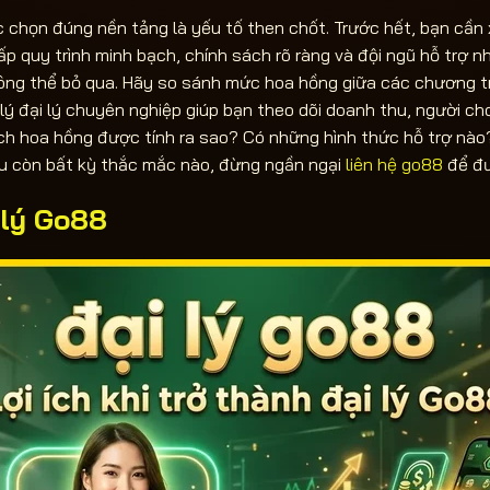
c chọn đúng nền tảng là yếu tố then chốt. Trước hết, bạn cần 
p quy trình minh bạch, chính sách rõ ràng và đội ngũ hỗ trợ nhi
hông thể bỏ qua. Hãy so sánh mức hoa hồng giữa các chương tr
lý đại lý chuyên nghiệp giúp bạn theo dõi doanh thu, người ch
ch hoa hồng được tính ra sao? Có những hình thức hỗ trợ nào?
ếu còn bất kỳ thắc mắc nào, đừng ngần ngại
liên hệ go88
để đư
i lý Go88