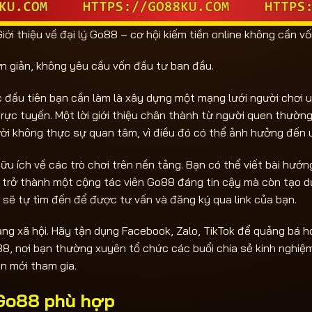
iới thiệu về đại lý Go88 – cơ hội kiếm tiền online không cần v
ơn giản, không yêu cầu vốn đầu tư ban đầu.
ệc đầu tiên bạn cần làm là xây dựng một mạng lưới người chơi 
 trực tuyến. Một lời giới thiệu chân thành từ người quen thườ
ời không thực sự quan tâm, vì điều đó có thể ảnh hưởng đến uy
hữu ích về các trò chơi trên nền tảng. Bạn có thể viết bài hư
ạn trở thành một cộng tác viên Go88 đáng tin cậy mà còn tạo 
ọ sẽ tự tìm đến để được tư vấn và đăng ký qua link của bạn.
g xã hội. Hãy tận dụng Facebook, Zalo, TikTok để quảng bá h
o88, nơi bạn thường xuyên tổ chức các buổi chia sẻ kinh nghiệ
n mới tham gia.
ý Go88 phù hợp