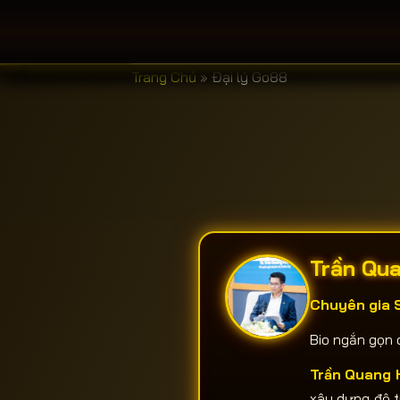
Bỏ
qua
nội
dung
Trang Chủ
»
Đại lý Go88
Trần Qu
Chuyên gia S
Bio ngắn gọn 
Trần Quang 
xây dựng độ t