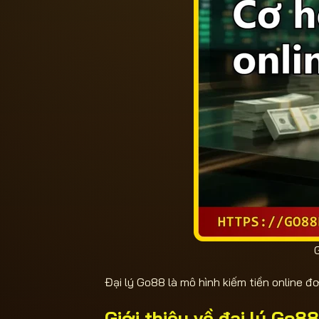
G
Đại lý Go88 là mô hình kiếm tiền online đ
Giới thiệu về đại lý Go88