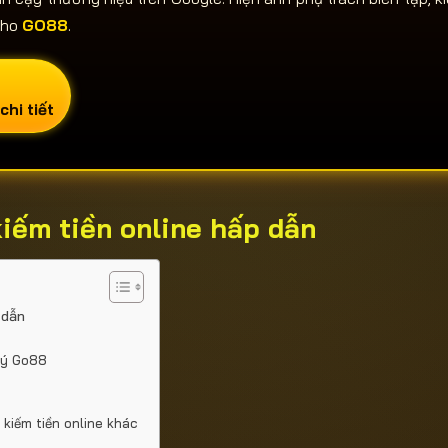
cho
GO88
.
chi tiết
kiếm tiền online hấp dẫn
 dẫn
 lý Go88
p
 kiếm tiền online khác