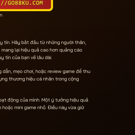
ốn
uy tín. Hãy bắt đầu từ những người thân,
ng mang lại hiệu quả cao hơn quảng cáo
 tín của bạn về lâu dài.
ớng dẫn, mẹo chơi, hoặc review game để thu
dựng thương hiệu cá nhân trong cộng
oạt động của mình. Một ý tưởng hiệu quả
m hoặc mini game nhỏ. Điều này vừa giữ