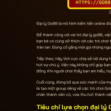
G
Đại lý Go88 là mô hình kiếm tiền online đ
Để thành công với vai trò đại lý go88, vi
bạn bè có cùng sở thích với các trò chơi
tràn lan. Đừng cố gắng mời gọi những ngư
Tiếp theo, hãy tích cực chia sẻ nội dung 
hút sự chú ý. Việc này không chỉ giúp b
đồng. Khi người chơi thấy bạn am hiểu, h
Cuối cùng, đừng bỏ qua sức mạnh của mạn
là tạo một group riêng về các trò chơi G
chân thành viên cũ, vừa thu hút thành viê
Tiêu chí lựa chọn đại l