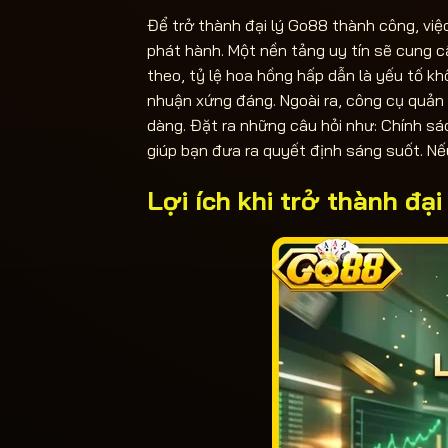
Để trở thành đại lý Go88 thành công, việ
phát hành. Một nền tảng uy tín sẽ cung cấ
theo, tỷ lệ hoa hồng hấp dẫn là yếu tố k
nhuận xứng đáng. Ngoài ra, công cụ quản 
dàng. Đặt ra những câu hỏi như: Chính sá
giúp bạn đưa ra quyết định sáng suốt. N
Lợi ích khi trở thành đạ