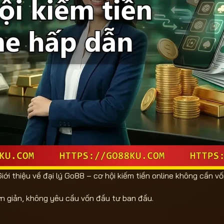
iới thiệu về đại lý Go88 – cơ hội kiếm tiền online không cần v
ơn giản, không yêu cầu vốn đầu tư ban đầu.