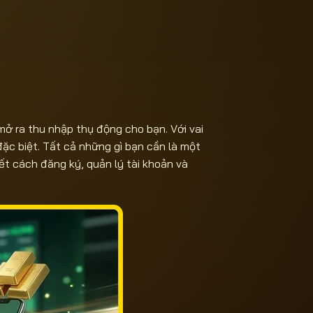
mở ra thu nhập thụ động cho bạn. Với vai
ặc biệt. Tất cả những gì bạn cần là một
iết cách đăng ký, quản lý tài khoản và