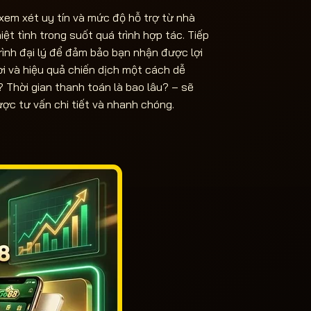
xem xét uy tín và mức độ hỗ trợ từ nhà
ệt tình trong suốt quá trình hợp tác. Tiếp
ình đại lý để đảm bảo bạn nhận được lợi
ơi và hiệu quả chiến dịch một cách dễ
 Thời gian thanh toán là bao lâu? – sẽ
ợc tư vấn chi tiết và nhanh chóng.