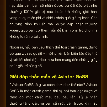
nạp đầu tiên, bạn sẽ nhận được ưu đãi đặc biệt như
thưởng 100% giá trị nạp, hoàn trả không giới hạn,
vòng quay miễn phí và nhiều phần quà giá trị khác. Các
chương trình khuyến mãi được cập nhật thường
xuyên, giúp bạn có thêm vốn để khám phá trò chơi mà
không lo rủi ro tài chính.
Ngoài ra, nếu bạn yêu thích thể loại crash game, đừng
bỏ qua ziczac go88 – một phiên bản biến tấu đầy thú
vị với lối chơi độc đáo, hứa hẹn mang đến những giây
phút giải trí bùng nổ.
Giải đáp thắc mắc về Aviator Go88
* Aviator Go88 là gì và cách chơi như thế nào? Aviator
Go88 là một crash game thú vị, nơi bạn đặt cược và
theo dõi một chiếc máy bay bay lên. Tỷ lệ nhân
thưởng tăng dần, và bạn cần rút tiền trước khi máy