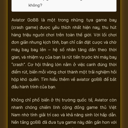
không?
Aviator Go88 là một trong những tựa game bay
(crash game) được yêu thích nhất hiện nay, thu hút
hàng triệu người chơi trên toàn thế giới. Với lối chơi
đơn giản nhưng kịch tính, bạn chỉ cần đặt cược và chờ
máy bay bay lên – hệ số nhân tăng dần theo thời
gian, và nhiệm vụ của bạn là rút tiền trước khi máy bay
“crash”. Cơ hội thắng lớn nằm ở việc canh đúng thời
điểm rút, biến mỗi vòng chơi thành một trải nghiệm hồi
hộp khó quên. Tìm hiểu thêm về aviator go88 để bắt
đầu hành trình của bạn.
Không chỉ phổ biến ở thị trường quốc tế, Aviator còn
nhanh chóng chiếm lĩnh cộng đồng game thủ Việt
Nam nhờ tính giải trí cao và khả năng sinh lời hấp dẫn.
Nền tảng go88 đã đưa tựa game này đến gần hơn với