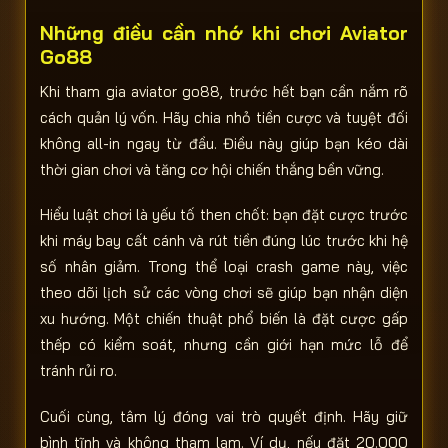
Những điều cần nhớ khi chơi Aviator
Go88
Khi tham gia aviator go88, trước hết bạn cần nắm rõ
cách quản lý vốn. Hãy chia nhỏ tiền cược và tuyệt đối
không all-in ngay từ đầu. Điều này giúp bạn kéo dài
thời gian chơi và tăng cơ hội chiến thắng bền vững.
Hiểu luật chơi là yếu tố then chốt: bạn đặt cược trước
khi máy bay cất cánh và rút tiền đúng lúc trước khi hệ
số nhân giảm. Trong thể loại crash game này, việc
theo dõi lịch sử các vòng chơi sẽ giúp bạn nhận diện
xu hướng. Một chiến thuật phổ biến là đặt cược gấp
thếp có kiểm soát, nhưng cần giới hạn mức lỗ để
tránh rủi ro.
Cuối cùng, tâm lý đóng vai trò quyết định. Hãy giữ
bình tĩnh và không tham lam. Ví dụ, nếu đặt 20.000