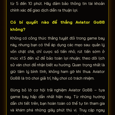
từ 5 đến 10 phút. Hãy đảm bảo thông tin tài khoản
chính xác để giao dịch diễn ra thuận lợi.
Có bí quyết nào để thắng Aviator Go88
không?
Không có công thức thắng tuyệt đối trong game bay
này, nhưng bạn có thể áp dụng các mẹo sau: quản lý
vốn chặt chẽ, chỉ cược số tiền nhỏ; rút tiền sớm ở
mức x1.5 đến x2 để bảo toàn lợi nhuận; theo dõi lịch
sử ván chơi để nhận biết xu hướng. Quan trọng nhất là
giữ tâm lý bình tĩnh, không ham gỡ khi thua. Aviator
Go88 là trò chơi giải trí, hãy chơi có trách nhiệm.
Đừng bỏ lỡ cơ hội trải nghiệm Aviator Go88 – tựa
game bay hấp dẫn nhất hiện nay. Từ những hướng
dẫn chi tiết trên, bạn hoàn toàn có thể tự tin tham gia
và khám phá những giây phút thú vị. Truy cập ngay