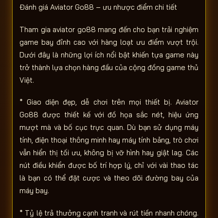
Đánh giá Aviator Go88 – ưu nhược điểm chi tiết
Tham gia aviator go88 mang đến cho bạn trải nghiệm
game bay đỉnh cao với hàng loạt ưu điểm vượt trội.
Dưới đây là những lợi ích nổi bật khiến tựa game này
trở thành lựa chọn hàng đầu của cộng đồng game thủ
Việt.
* Giao diện đẹp, dễ chơi trên mọi thiết bị. Aviator
Go88 được thiết kế với đồ họa sắc nét, hiệu ứng
mượt mà và bố cục trực quan. Dù bạn sử dụng máy
tính, điện thoại thông minh hay máy tính bảng, trò chơi
vẫn hiển thị tối ưu, không bị vỡ hình hay giật lag. Các
nút điều khiển được bố trí hợp lý, chỉ với vài thao tác
là bạn có thể đặt cược và theo dõi đường bay của
máy bay.
* Tỷ lệ trả thưởng cạnh tranh và rút tiền nhanh chóng.