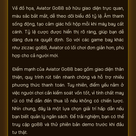
Về đồ họa, Aviator Go88 sở hữu giao diện trực quan,
màu sắc bắt mắt, dễ theo dõi biểu đồ tỷ lệ. Âm thanh
sống động, tạo cảm giác hồi hộp mỗi khi máy bay cất
cánh. Tỷ lệ cược được hiển thị rõ ràng, giúp bạn dễ
dàng đưa ra quyết định. So với các game bay khác
như ziczac go88, Aviator có lối chơi đơn giản hơn, phù
hợp cho cả người mới.
Điểm mạnh của Aviator Go88 bao gồm giao diện thân
thiện, quy trình rút tiền nhanh chóng và hỗ trợ nhiều
phương thức thanh toán. Tuy nhiên, điểm yếu nằm ở
việc người chơi cần kiểm soát vốn tốt, vì tính chất may
rủi có thể dẫn đến thua lỗ nếu không có chiến lược.
Nhìn chung, đây là một lựa chọn giải trí hấp dẫn nếu
bạn biết quản lý ngân sách. Để trải nghiệm, bạn có thể
truy cập go88 và thử phiên bản demo trước khi đầu
tư thật.