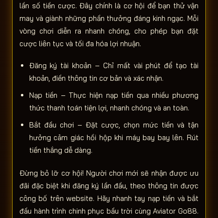
lần số tiền cược. Đây chính là cơ hội để bạn thử vận
may và giành những phần thưởng đáng kinh ngạc. Mỗi
vòng chơi diễn ra nhanh chóng, cho phép bạn đặt
cược liên tục và tối đa hóa lợi nhuận.
Đăng ký tài khoản – Chỉ mất vài phút để tạo tài
khoản, điền thông tin cơ bản và xác nhận.
Nạp tiền – Thực hiện nạp tiền qua nhiều phương
thức thanh toán tiện lợi, nhanh chóng và an toàn.
Bắt đầu chơi – Đặt cược, chọn mức tiền và tận
hưởng cảm giác hồi hộp khi máy bay bay lên. Rút
tiền thắng dễ dàng.
Đừng bỏ lỡ cơ hội! Người chơi mới sẽ nhận được ưu
đãi đặc biệt khi đăng ký lần đầu, theo thông tin được
công bố trên website. Hãy nhanh tay nạp tiền và bắt
đầu hành trình chinh phục bầu trời cùng Aviator Go88.