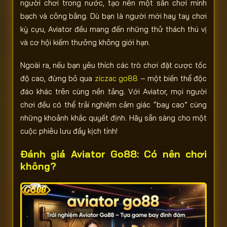
người chơi trong nước, tạo nên một sân chơi minh
bạch và công bằng. Dù bạn là người mới hay tay chơi
kỳ cựu, Aviator đều mang đến những thử thách thú vị
và cơ hội kiếm thưởng không giới hạn.
Ngoài ra, nếu bạn yêu thích các trò chơi đặt cược tốc
độ cao, đừng bỏ qua
ziczac go88
– một biến thể độc
đáo khác trên cùng nền tảng. Với Aviator, mọi người
chơi đều có thể trải nghiệm cảm giác “bay cao” cùng
những khoảnh khắc quyết định. Hãy sẵn sàng cho một
cuộc phiêu lưu đầy kịch tính!
Đánh giá Aviator Go88: Có nên chơi
không?