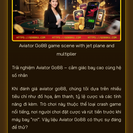
Aviator Go88 game scene with jet plane and
multiplier
Trải nghiệm Aviator Go88 – cảm giác bay cao cùng hệ
số nhân
Khi đánh giá aviator go88, chúng tôi dựa trên nhiều
tiêu chí như đồ họa, âm thanh, tỷ lệ cược và các tính
năng đi kèm. Trò chơi này thuộc thể loại crash game
nổi tiếng, nơi người chơi đặt cược và rút tiền trước khi
máy bay “rơi”. Vậy liệu Aviator Go88 có thực sự đáng
để thử?