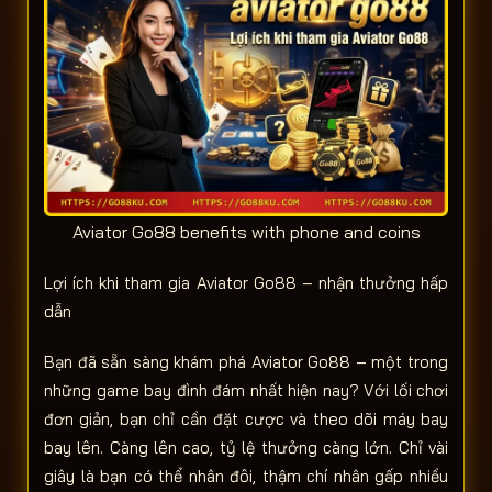
Aviator Go88 benefits with phone and coins
Lợi ích khi tham gia Aviator Go88 – nhận thưởng hấp
dẫn
Bạn đã sẵn sàng khám phá Aviator Go88 – một trong
những game bay đình đám nhất hiện nay? Với lối chơi
đơn giản, bạn chỉ cần đặt cược và theo dõi máy bay
bay lên. Càng lên cao, tỷ lệ thưởng càng lớn. Chỉ vài
giây là bạn có thể nhân đôi, thậm chí nhân gấp nhiều