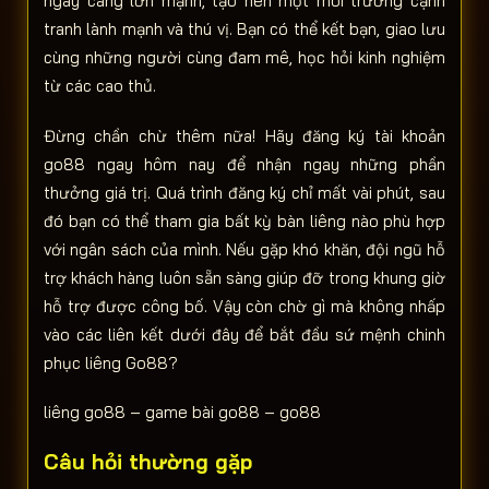
ngày càng lớn mạnh, tạo nên một môi trường cạnh
tranh lành mạnh và thú vị. Bạn có thể kết bạn, giao lưu
cùng những người cùng đam mê, học hỏi kinh nghiệm
từ các cao thủ.
Đừng chần chừ thêm nữa! Hãy đăng ký tài khoản
go88 ngay hôm nay để nhận ngay những phần
thưởng giá trị. Quá trình đăng ký chỉ mất vài phút, sau
đó bạn có thể tham gia bất kỳ bàn liêng nào phù hợp
với ngân sách của mình. Nếu gặp khó khăn, đội ngũ hỗ
trợ khách hàng luôn sẵn sàng giúp đỡ trong khung giờ
hỗ trợ được công bố. Vậy còn chờ gì mà không nhấp
vào các liên kết dưới đây để bắt đầu sứ mệnh chinh
phục liêng Go88?
liêng go88 – game bài go88 – go88
Câu hỏi thường gặp