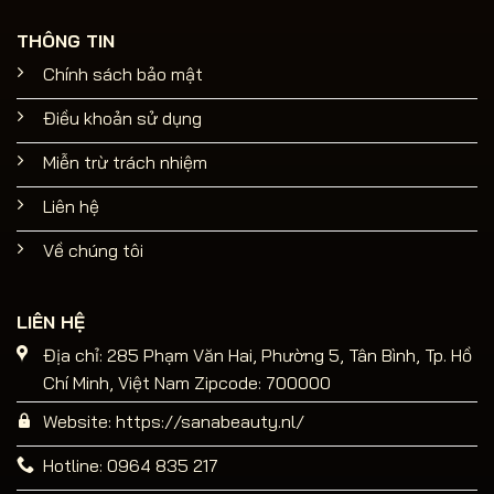
THÔNG TIN
Chính sách bảo mật
Điều khoản sử dụng
Miễn trừ trách nhiệm
Liên hệ
Về chúng tôi
LIÊN HỆ
Địa chỉ: 285 Phạm Văn Hai, Phường 5, Tân Bình, Tp. Hồ
Chí Minh, Việt Nam Zipcode: 700000
Website: https://sanabeauty.nl/
Hotline: 0964 835 217