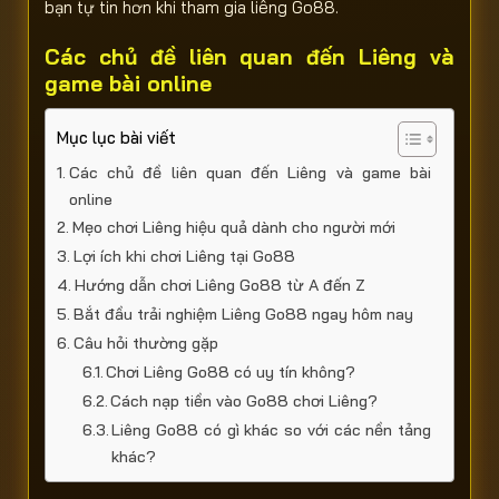
bạn tự tin hơn khi tham gia liêng Go88.
Các chủ đề liên quan đến Liêng và
game bài online
Mục lục bài viết
Các chủ đề liên quan đến Liêng và game bài
online
Mẹo chơi Liêng hiệu quả dành cho người mới
Lợi ích khi chơi Liêng tại Go88
Hướng dẫn chơi Liêng Go88 từ A đến Z
Bắt đầu trải nghiệm Liêng Go88 ngay hôm nay
Câu hỏi thường gặp
Chơi Liêng Go88 có uy tín không?
Cách nạp tiền vào Go88 chơi Liêng?
Liêng Go88 có gì khác so với các nền tảng
khác?