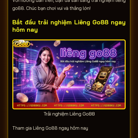
Với hướng dẫn trên, bạn đã sẵn sàng trải nghiệm liêng
go88. Chúc bạn chơi vui và thắng lớn!
Bắt đầu trải nghiệm Liêng Go88 ngay
hôm nay
Trải nghiệm Liêng Go88
Tham gia Liêng Go88 ngay hôm nay