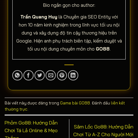
Bio ngắn gọn cho author:
Trần Quang Huy
là Chuyên gia SEO Entity với
hơn 10 năm kinh nghiệm trong lĩnh vực tối ưu nội
dung và xây dựng độ tin cậy thương hiệu trên
Google. Hiện anh phụ trách biên tập, kiểm duyệt và
tối ưu nội dung chuyên môn cho
GO88
.
Bài viết này được đăng trong
Game bài GO88
. Đánh dấu
liên kết
thường trực
.
Phỏm Go88: Hướng Dẫn
Sâm Lốc Go88: Hướng Dẫn
Chơi Tá Lả Online & Mẹo
Chơi Từ A-Z Cho Người Mới