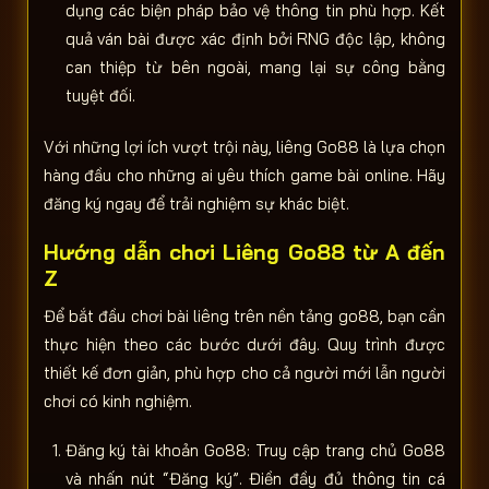
dụng các biện pháp bảo vệ thông tin phù hợp. Kết
quả ván bài được xác định bởi RNG độc lập, không
can thiệp từ bên ngoài, mang lại sự công bằng
tuyệt đối.
Với những lợi ích vượt trội này, liêng Go88 là lựa chọn
hàng đầu cho những ai yêu thích game bài online. Hãy
đăng ký ngay để trải nghiệm sự khác biệt.
Hướng dẫn chơi Liêng Go88 từ A đến
Z
Để bắt đầu chơi bài liêng trên nền tảng go88, bạn cần
thực hiện theo các bước dưới đây. Quy trình được
thiết kế đơn giản, phù hợp cho cả người mới lẫn người
chơi có kinh nghiệm.
Đăng ký tài khoản Go88: Truy cập trang chủ Go88
và nhấn nút “Đăng ký”. Điền đầy đủ thông tin cá