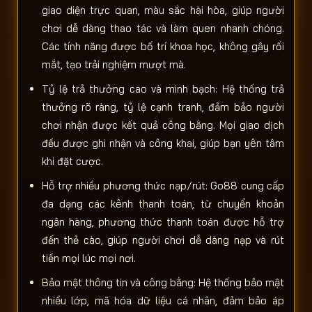
giao diện trực quan, màu sắc hài hòa, giúp người
chơi dễ dàng thao tác và làm quen nhanh chóng.
Các tính năng được bố trí khoa học, không gây rối
mắt, tạo trải nghiệm mượt mà.
Tỷ lệ trả thưởng cao và minh bạch: Hệ thống trả
thưởng rõ ràng, tỷ lệ cạnh tranh, đảm bảo người
chơi nhận được kết quả công bằng. Mọi giao dịch
đều được ghi nhận và công khai, giúp bạn yên tâm
khi đặt cược.
Hỗ trợ nhiều phương thức nạp/rút: Go88 cung cấp
đa dạng các kênh thanh toán, từ chuyển khoản
ngân hàng, phương thức thanh toán được hỗ trợ
đến thẻ cào, giúp người chơi dễ dàng nạp và rút
tiền mọi lúc mọi nơi.
Bảo mật thông tin và công bằng: Hệ thống bảo mật
nhiều lớp, mã hóa dữ liệu cá nhân, đảm bảo áp