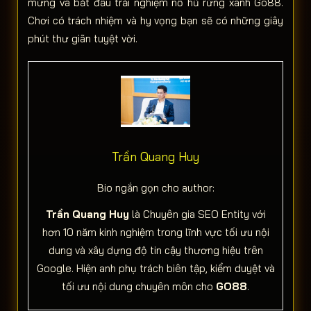
mừng và bắt đầu trải nghiệm nổ hũ rừng xanh Go88.
Chơi có trách nhiệm và hy vọng bạn sẽ có những giây
phút thư giãn tuyệt vời.
Trần Quang Huy
Bio ngắn gọn cho author:
Trần Quang Huy
là Chuyên gia SEO Entity với
hơn 10 năm kinh nghiệm trong lĩnh vực tối ưu nội
dung và xây dựng độ tin cậy thương hiệu trên
Google. Hiện anh phụ trách biên tập, kiểm duyệt và
tối ưu nội dung chuyên môn cho
GO88
.