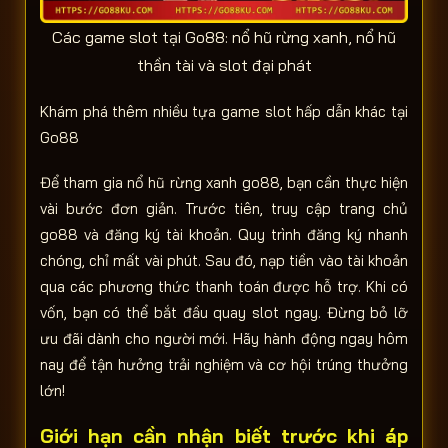
Các game slot tại Go88: nổ hũ rừng xanh, nổ hũ
thần tài và slot đại phát
Khám phá thêm nhiều tựa game slot hấp dẫn khác tại
Go88
Để tham gia nổ hũ rừng xanh go88, bạn cần thực hiện
vài bước đơn giản. Trước tiên, truy cập trang chủ
go88 và đăng ký tài khoản. Quy trình đăng ký nhanh
chóng, chỉ mất vài phút. Sau đó, nạp tiền vào tài khoản
qua các phương thức thanh toán được hỗ trợ. Khi có
vốn, bạn có thể bắt đầu quay slot ngay. Đừng bỏ lỡ
ưu đãi dành cho người mới. Hãy hành động ngay hôm
nay để tận hưởng trải nghiệm và cơ hội trúng thưởng
lớn!
Giới hạn cần nhận biết trước khi áp