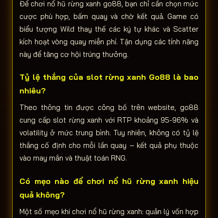
Để chơi nổ hũ rừng xanh go88, bạn chỉ cần chọn mức
cược phù hợp, bấm quay và chờ kết quả. Game có
biểu tượng Wild thay thế các ký tự khác và Scatter
kích hoạt vòng quay miễn phí. Tận dụng các tính năng
này để tăng cơ hội trúng thưởng.
Tỷ lệ thắng của slot rừng xanh Go88 là bao
nhiêu?
Theo thông tin được công bố trên website, go88
cung cấp slot rừng xanh với RTP khoảng 95-96% và
volatility ở mức trung bình. Tuy nhiên, không có tỷ lệ
thắng cố định cho mỗi lần quay – kết quả phụ thuộc
vào may mắn và thuật toán RNG.
Có mẹo nào để chơi nổ hũ rừng xanh hiệu
quả không?
Một số mẹo khi chơi nổ hũ rừng xanh: quản lý vốn hợp