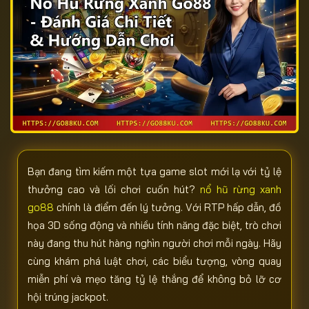
Bạn đang tìm kiếm một tựa game slot mới lạ với tỷ lệ
thưởng cao và lối chơi cuốn hút?
nổ hũ rừng xanh
go88
chính là điểm đến lý tưởng. Với RTP hấp dẫn, đồ
họa 3D sống động và nhiều tính năng đặc biệt, trò chơi
này đang thu hút hàng nghìn người chơi mỗi ngày. Hãy
cùng khám phá luật chơi, các biểu tượng, vòng quay
miễn phí và mẹo tăng tỷ lệ thắng để không bỏ lỡ cơ
hội trúng jackpot.