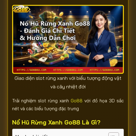
Giao diện slot rừng xanh với biểu tượng động vật
và cây nhiệt đới
Trải nghiệm slot rừng xanh
Go88
với đồ họa 3D sắc
nét và các biểu tượng đặc trưng
Nổ Hũ Rừng Xanh Go88 Là Gì?