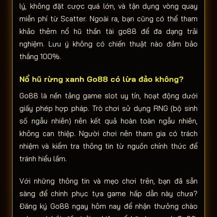
lý, không đặt cược quá lớn, và tận dụng vòng quay
miễn phí từ Scatter. Ngoài ra, bạn cũng có thể tham
khảo thêm nổ hũ thần tài go88 để đa dạng trải
nghiệm. Lưu ý không có chiến thuật nào đảm bảo
thắng 100%.
Nổ hũ rừng xanh Go88 có lừa đảo không?
Go88 là nền tảng game slot uy tín, hoạt động dưới
giấy phép hợp pháp. Trò chơi sử dụng RNG (bộ sinh
số ngẫu nhiên) nên kết quả hoàn toàn ngẫu nhiên,
không can thiệp. Người chơi nên tham gia có trách
nhiệm và kiểm tra thông tin từ nguồn chính thức để
tránh hiểu lầm.
Với những thông tin và mẹo chơi trên, bạn đã sẵn
sàng để chinh phục tựa game hấp dẫn này chưa?
Đăng ký Go88 ngay hôm nay để nhận thưởng chào