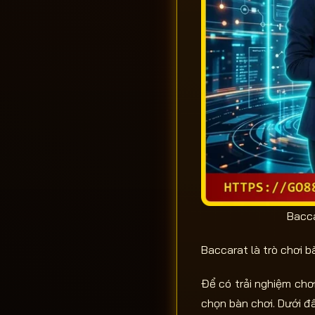
Bacca
Baccarat là trò chơi 
Để có trải nghiệm chơ
chọn bàn chơi. Dưới đ