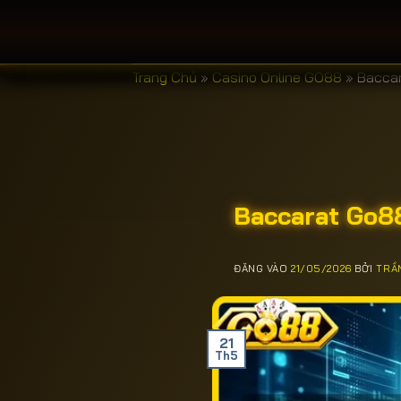
Bỏ
qua
nội
dung
Trang Chủ
»
Casino Online GO88
»
Baccar
Baccarat Go8
ĐĂNG VÀO
21/05/2026
BỞI
TRẦ
21
Th5