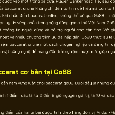
t cược vào một trong ba cửa: Player, Banker hoặc Tie, sau đ
ủa baccarat online không chỉ đến từ tính dễ hiểu mà còn từ 
ài. Khi nhắc đến baccarat online, không thể bỏ qua Go88 – một
ợc uy tín vững chắc trong cộng đồng game thủ Việt Nam. Go8
 thông tin người dùng và hỗ trợ người chơi tận tình. Với gi
 hoạt và nhiều chương trình ưu đãi hấp dẫn, Go88 thực sự là
ghiệm baccarat online một cách chuyên nghiệp và đáng tin c
nhật công nghệ để mang đến trải nghiệm mượt mà, giúp ngư
ccarat cơ bản tại Go88
 cần nắm vững luật chơi baccarat go88. Dưới đây là những quy
 tính 1 điểm, các lá từ 2 đến 9 giữ nguyên giá trị, lá 10 và các 
ng điểm của hai lá bài được tính theo hàng đơn vị. Ví dụ: 7+8