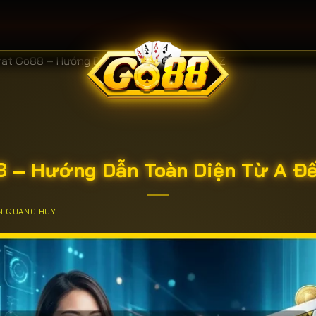
at Go88 – Hướng Dẫn Toàn Diện Từ A Đến Z
8 – Hướng Dẫn Toàn Diện Từ A Đế
N QUANG HUY