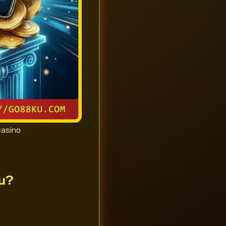
casino
ầu?