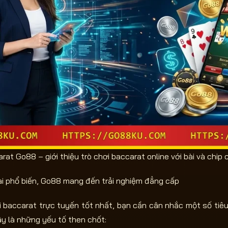
rat Go88 – giới thiệu trò chơi baccarat online với bài và chip 
bài phổ biến, Go88 mang đến trải nghiệm đẳng cấp
i baccarat trực tuyến tốt nhất, bạn cần cân nhắc một số tiêu 
ây là những yếu tố then chốt: