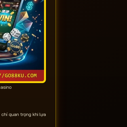
casino
chí quan trọng khi lựa