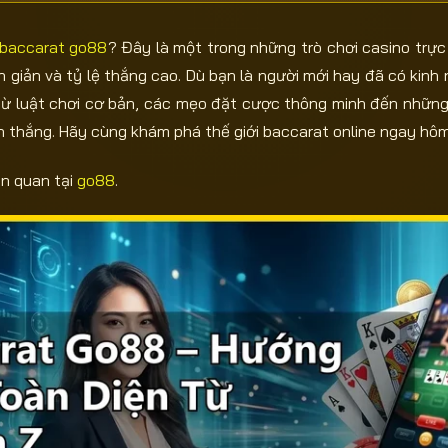
baccarat go88
? Đây là một trong những trò chơi casino trự
 giản và tỷ lệ thắng cao. Dù bạn là người mới hay đã có kinh 
từ luật chơi cơ bản, các mẹo đặt cược thông minh đến những
ến thắng. Hãy cùng khám phá thế giới baccarat online ngay hô
ên quan tại
go88
.