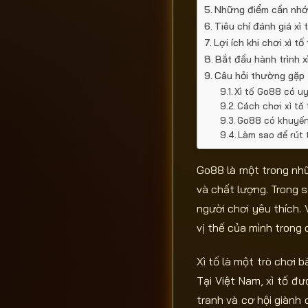
Những điểm cần nhớ 
Tiêu chí đánh giá x
Lợi ích khi chơi xì t
Bắt đầu hành trình 
Câu hỏi thường gặp
Xì tố Go88 có u
Cách chơi xì tố
Go88 có khuyến 
Làm sao để rút 
Go88 là một trong nhữ
và chất lượng. Trong 
người chơi yêu thích. 
vị thế của mình trong
Xì tố là một trò chơi 
Tại Việt Nam, xì tố đư
tranh và cơ hội giành