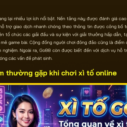
ang lại nhiều lợi ích nổi bật. Nền tảng này được đánh giá cao
 hỗ trợ giao dịch nhanh chóng theo thông tin được công bố t
 tổ chức các giải đấu và sự kiện với giải thưởng hấp dẫn, 
mê game bài. Cộng đồng người chơi đông đảo cũng là điểm 
nh nghiệm. Ngoài ra, Go88 còn được biết đến với dịch vụ hỗ tr
hóng các vấn đề phát sinh.
m thường gặp khi chơi xì tố online