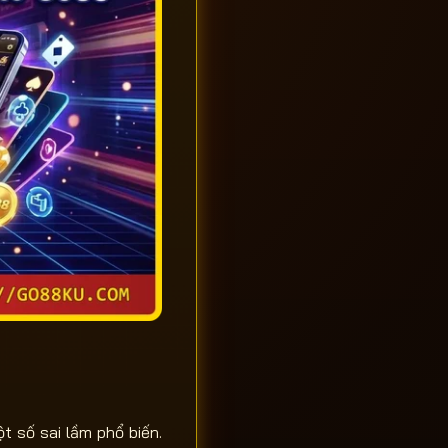
t số sai lầm phổ biến.