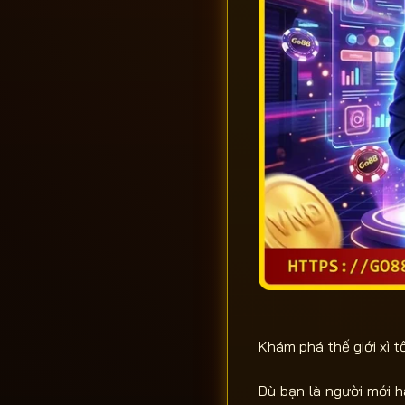
Khám phá thế giới xì t
Dù bạn là người mới h