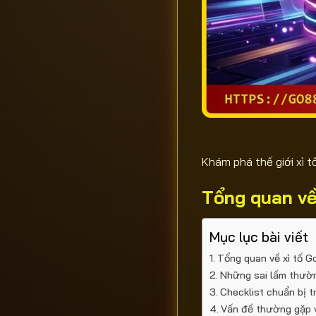
Khám phá thế giới xì t
Tổng quan về
Mục lục bài viết
Tổng quan về xì tố 
Những sai lầm thường
Checklist chuẩn bị t
Vấn đề thường gặp v