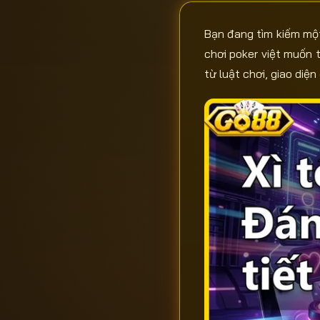
Bạn đang tìm kiếm m
chơi poker việt muốn t
từ luật chơi, giao diệ